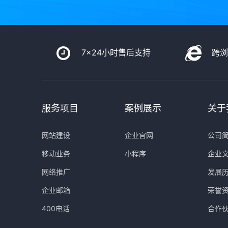
7x24小时售后支持
跨
服务项目
案例展示
关于
网站建设
企业官网
公司
移动业务
小程序
企业
网络推广
发展
企业邮箱
荣誉
400电话
合作