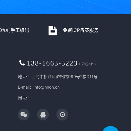
00%纯手工编码
免费ICP备案服务
138-1663-5223
( 7*24h )
地 址：上海市松江区沪松路999号2楼D11号
E-mail：info@nnon.cn
网 址：